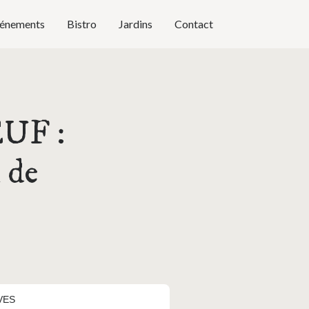
énements
Bistro
Jardins
Contact
UF :
 de
VES