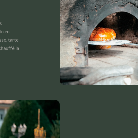
s
in en
sse, tarte
chauffé la