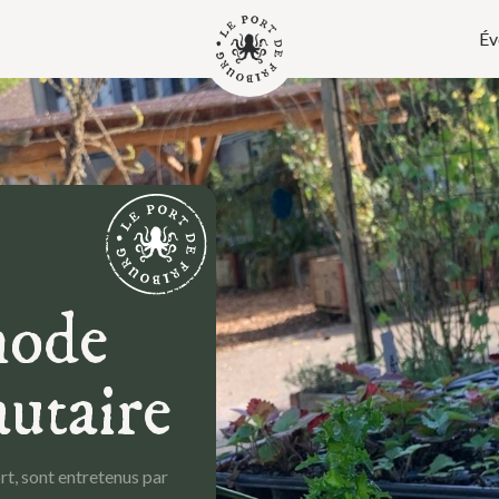
Év
mode
taire
ort, sont entretenus par