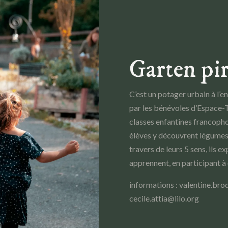
Garten pir
C’est un potager urbain à l’en
par les bénévoles d’Espace-T
classes enfantines francopho
élèves y découvrent légumes e
travers de leurs 5 sens, ils e
apprennent, en participant à 4
informations : valentine.b
cecile.attia@lilo.org