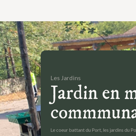
Les Jardins
Jardin en 
commmunau
Le coeur battant du Port, les jardins du P