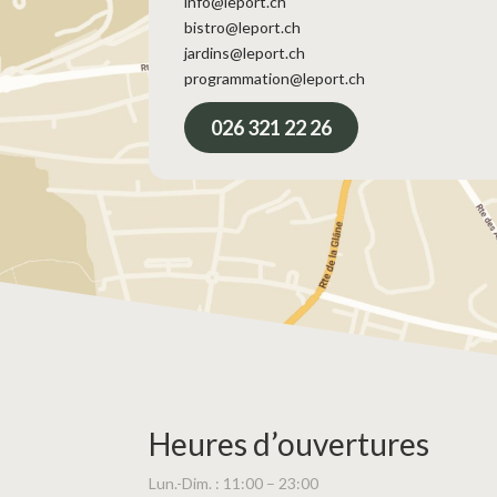
info@leport.ch
bistro@leport.ch
jardins@leport.ch
programmation@leport.ch
026 321 22 26
Heures d’ouvertures
Lun.-Dim. : 11:00 – 23:00