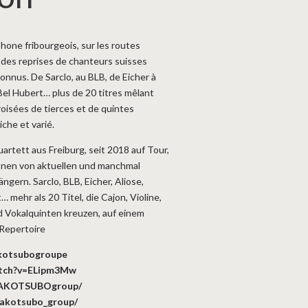
one fribourgeois, sur les routes
r des reprises de chanteurs suisses
onnus. De Sarclo, au BLB, de Eicher à
 Bel Hubert… plus de 20 titres mêlant
croisées de tierces et de quintes
iche et varié.
rtett aus Freiburg, seit 2018 auf Tour,
onen von aktuellen und manchmal
ern. Sarclo, BLB, Eicher, Aliose,
… mehr als 20 Titel, die Cajon, Violine,
d Vokalquinten kreuzen, auf einem
 Repertoire
kotsubogroupe
atch?v=ELipm3Mw
TAKOTSUBOgroup/
takotsubo_group/