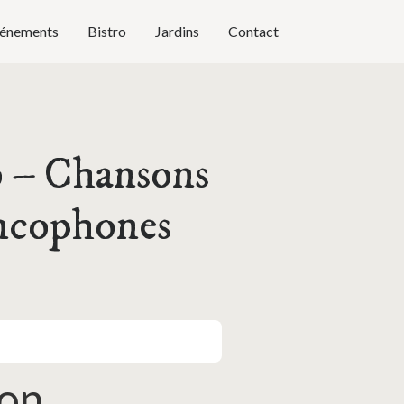
énements
Bistro
Jardins
Contact
 – Chansons
ancophones
ion