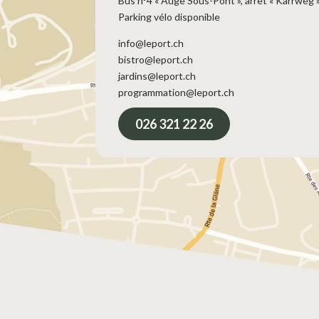
Bus n°4 « Auge Sous-Pont », arrêt « Karrweg 
Parking vélo disponible
info@leport.ch
bistro@leport.ch
jardins@leport.ch
programmation@leport.ch
026 321 22 26