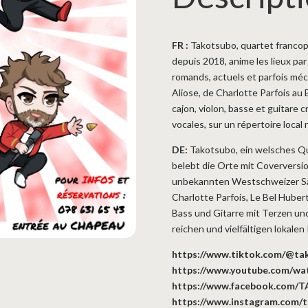
FR :
Takotsubo, quartet francoph
depuis 2018, anime les lieux pa
romands, actuels et parfois méc
Aliose, de Charlotte Parfois au
cajon, violon, basse et guitare 
vocales, sur un répertoire local r
DE:
Takotsubo, ein welsches Qua
belebt die Orte mit Coverversi
unbekannten Westschweizer Säng
Charlotte Parfois, Le Bel Hubert
Bass und Gitarre mit Terzen un
reichen und vielfältigen lokalen
https://www.tiktok.com/@ta
https://www.youtube.com/w
https://www.facebook.com/
https://www.instagram.com/