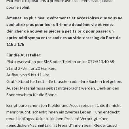
Matériel d’expositions à prendre avec soi. Pensez au parasol
pour le soleil.
Amenez les plus beaux vêtements et accessoires que vous ne
souhaitez plus pour leur offrir une deuxième vie et venez
dénicher de nouvelles pièces à petits prix pour passer un
après-midi sympa entre amis·es au vide-dressing du Port de
11h à 17h
Für die Aussteller:
Platzreservation per SMS oder Telefon unter 079/513.40.68
Stand 3×3 m für 20 Franken.
Aufbau von 9 bis 11 Uhr.
Gratis Stand für Leute die tauschen oder ihre Sachen frei geben.
Austell Material muss selbst mitgebracht werden. Denk an den
Sonnenschirm für die Sonne.
Bringt eure schönsten Kleider und Accessoires mit, die ihr nicht
mehr braucht, schenkt ihnen ein zweites Leben – und entdeckt
neue Lieblingsstücke zu kleinen Preisen! Verbringt einen
gemütlichen Nachmittag mit Freund*innen beim Kleidertausch