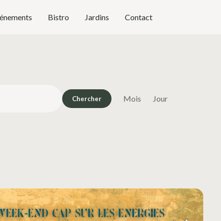
énements
Bistro
Jardins
Contact
Navigation
de
Mois
Jour
Chercher
vues
Évènement