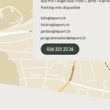
Bus n°4 « Auge Sous-Pont », arrêt « Karrw
Parking vélo disponible
info@leport.ch
bistro@leport.ch
jardins@leport.ch
programmation@leport.ch
026 321 22 26