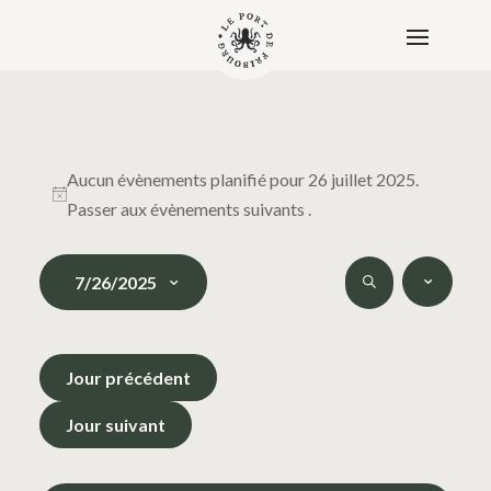
Évènements
for
Aucun évènements planifié pour 26 juillet 2025.
Notice
Passer aux
évènements suivants
.
26
juillet
Recherche
Naviga
2025
7/26/2025
de
et
Recherche
vues
navigation
Sélectionnez
Évène
de
une
vues
Jour précédent
date.
Évènements
Jour suivant