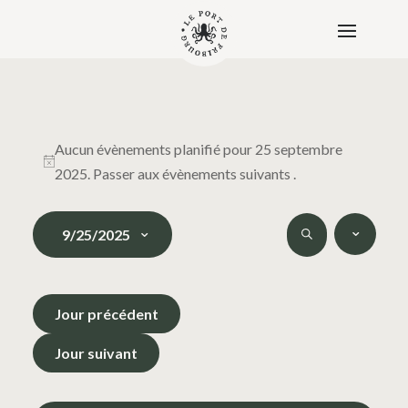
Évènements
for
Aucun évènements planifié pour 25 septembre
Notice
2025. Passer aux
évènements suivants
.
25
septembre
Recherche
Naviga
2025
9/25/2025
de
et
Recherche
vues
navigation
Sélectionnez
Évène
de
une
vues
Jour précédent
date.
Évènements
Jour suivant