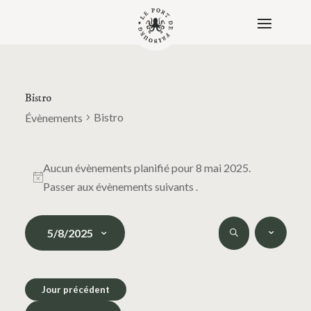
Bistro
Bistro
Évènements
Évènements
for
Aucun évènements planifié pour 8 mai 2025.
8
Notice
Passer aux
évènements suivants
.
mai
2025
Recherche
Naviga
5/8/2025
de
et
Recherche
vues
navigation
Sélectionnez
Évène
de
une
Jour précédent
vues
date.