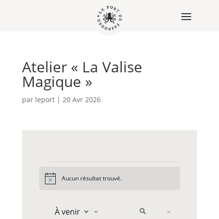
Atelier « La Valise
Magique »
par
leport
|
20 Avr 2026
Évènements
Aucun résultat trouvé.
N
o
t
N
R
i
À venir
e
R
c
a