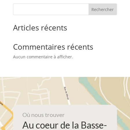
n
e
e
n
m
Rechercher
t
e
n
t
Articles récents
s
Commentaires récents
Aucun commentaire à afficher.
Où nous trouver
Au coeur de la Basse-